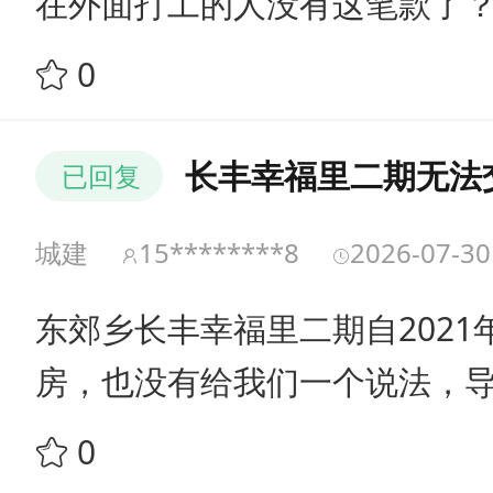
在外面打工的人没有这笔款了
0
长丰幸福里二期无法
已回复
城建
15********8
2026-07-30
东郊乡长丰幸福里二期自2021
房，也没有给我们一个说法，
领导核查
0