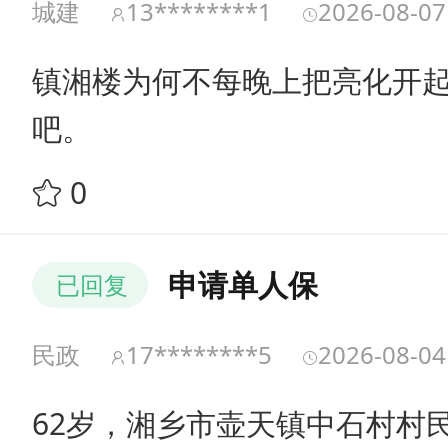
城建
13********1
2026-08-07
镇湘楼为何不每晚上把亮化开
吧。
0
申请单人保
已回复
民政
17********5
2026-08-04
62岁，湘乡市壶天镇中石村村