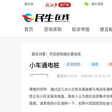
湘乡网
湘乡视界
首页
咨询求助
投诉举报
建言
留言对象：
市住房和城乡建设局
小车通电桩
咨询求助
城建
13********6
留言ID:21173
2026-06-23 16:22:27
尊敬的领导：通过这几次火灾安全事故都与电动车通
禁止在小区安装充电盒，我本人认为就应该到集中充
隐患。请贵局到小区调研一下，如燕兴佳园就到处是