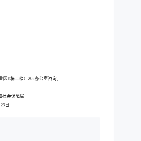
业园B栋二楼）202办公室咨询。
障局
日