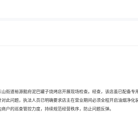
东山街道裕源懿府泥巴罐子烧烤店开展现场检查。经查，该店虽已配备专
针对此问题，执法人员已明确要求店主在营业期间必须全程开启油烟净化
边商户的巡查管控力度，持续规范经营秩序，防止问题反弹。