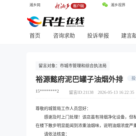
湘乡网
湘乡视界
首页
咨询求助
投诉举报
建言
留言对象：
市城市管理和综合执法局
裕源懿府泥巴罐子油烟外排
投
15********2
留言ID:21138
2026-05-13 16:22:35
尊敬的城管局工作人员您好：
感谢及时上门处理！该店虽有排烟净化设备，但私设
在楼下散步明显能闻到浓重油烟味，说明油烟浓度严
请依法核查：