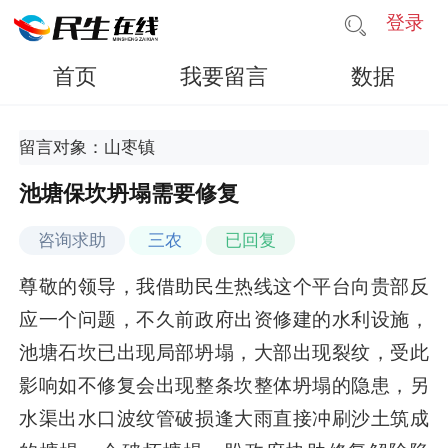
登录
首页
我要留言
数据
留言对象：山枣镇
池塘保坎坍塌需要修复
咨询求助
三农
已回复
尊敬的领导，我借助民生热线这个平台向贵部反
应一个问题，不久前政府出资修建的水利设施，
池塘石坎已出现局部坍塌，大部出现裂纹，受此
影响如不修复会出现整条坎整体坍塌的隐患，另
水渠出水口波纹管破损逢大雨直接冲刷沙土筑成